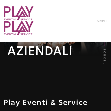
M
e
n
u
Eventi
EVENTI
AZIENDALI
SCROLL
Play Eventi & Service